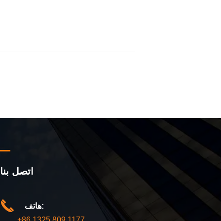
اتصل بنا
هاتف:
+86 1325 809 1177